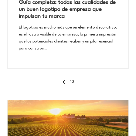
u
Guía completa: todas las cualidades de
un buen logotipo de empresa que
n
impulsan tu marca
e
El logotipo es mucho más que un elemento decorativo:
g
es el rostro visible de tu empresa, la primera impresión
o
que los potenciales clientes reciben y un pilar esencial
para construir…
c
i
o
Pagination
1
2
PREVIOUS
PAGE
des
publications