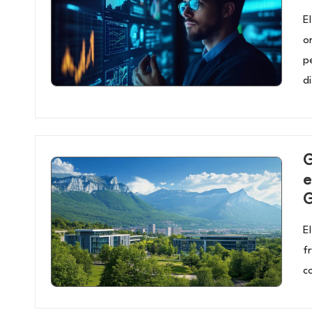
E
o
p
d
G
e
G
E
f
c