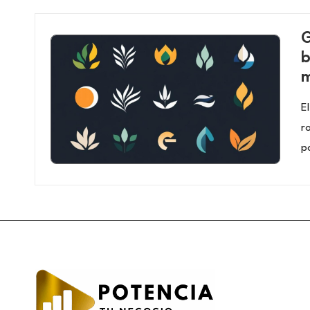
G
b
m
E
r
po