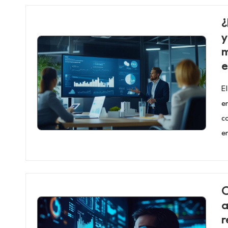
¿
y
m
e
E
e
c
e
C
a
r