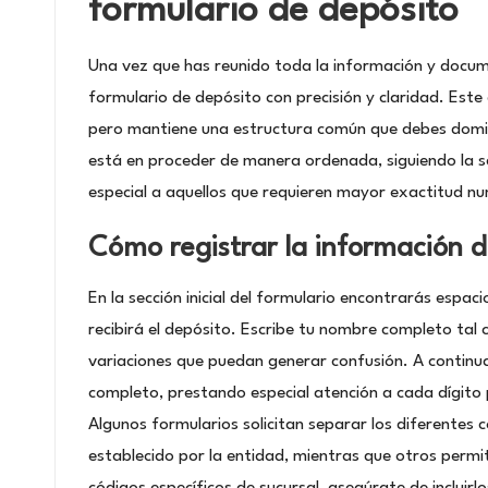
formulario de depósito
Una vez que has reunido toda la información y docum
formulario de depósito con precisión y claridad. Est
pero mantiene una estructura común que debes domina
está en proceder de manera ordenada, siguiendo la s
especial a aquellos que requieren mayor exactitud nu
Cómo registrar la información de
En la sección inicial del formulario encontrarás espaci
recibirá el depósito. Escribe tu nombre completo tal 
variaciones que puedan generar confusión. A continua
completo, prestando especial atención a cada dígito p
Algunos formularios solicitan separar los diferente
establecido por la entidad, mientras que otros permit
códigos específicos de sucursal, asegúrate de incluir