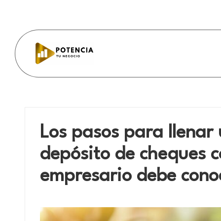
Skip
to
content
P
o
t
Los pasos para llenar
e
depósito de cheques 
n
empresario debe cono
c
i